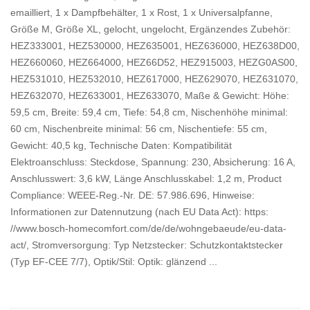
emailliert, 1 x Dampfbehälter, 1 x Rost, 1 x Universalpfanne,
Größe M, Größe XL, gelocht, ungelocht, Ergänzendes Zubehör:
HEZ333001, HEZ530000, HEZ635001, HEZ636000, HEZ638D00,
HEZ660060, HEZ664000, HEZ66D52, HEZ915003, HEZG0AS00,
HEZ531010, HEZ532010, HEZ617000, HEZ629070, HEZ631070,
HEZ632070, HEZ633001, HEZ633070, Maße & Gewicht: Höhe:
59,5 cm, Breite: 59,4 cm, Tiefe: 54,8 cm, Nischenhöhe minimal:
60 cm, Nischenbreite minimal: 56 cm, Nischentiefe: 55 cm,
Gewicht: 40,5 kg, Technische Daten: Kompatibilität
Elektroanschluss: Steckdose, Spannung: 230, Absicherung: 16 A,
Anschlusswert: 3,6 kW, Länge Anschlusskabel: 1,2 m, Product
Compliance: WEEE-Reg.-Nr. DE: 57.986.696, Hinweise:
Informationen zur Datennutzung (nach EU Data Act): https:
//www.bosch-homecomfort.com/de/de/wohngebaeude/eu-data-
act/, Stromversorgung: Typ Netzstecker: Schutzkontaktstecker
(Typ EF-CEE 7/7), Optik/Stil: Optik: glänzend ...