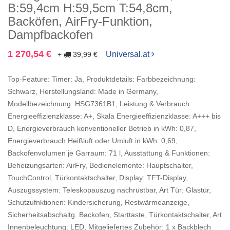
B:59,4cm H:59,5cm T:54,8cm,
Backöfen, AirFry-Funktion,
Dampfbackofen
1 270,54 €
Universal.at
+
39,99 €
Top-Feature: Timer: Ja, Produktdetails: Farbbezeichnung:
Schwarz, Herstellungsland: Made in Germany,
Modellbezeichnung: HSG7361B1, Leistung & Verbrauch:
Energieeffizienzklasse: A+, Skala Energieeffizienzklasse: A+++ bis
D, Energieverbrauch konventioneller Betrieb in kWh: 0,87,
Energieverbrauch Heißluft oder Umluft in kWh: 0,69,
Backofenvolumen je Garraum: 71 l, Ausstattung & Funktionen:
Beheizungsarten: AirFry, Bedienelemente: Hauptschalter,
TouchControl, Türkontaktschalter, Display: TFT-Display,
Auszugssystem: Teleskopauszug nachrüstbar, Art Tür: Glastür,
Schutzufnktionen: Kindersicherung, Restwärmeanzeige,
Sicherheitsabschaltg. Backofen, Starttaste, Türkontaktschalter, Art
Innenbeleuchtung: LED, Mitgeliefertes Zubehör: 1 x Backblech