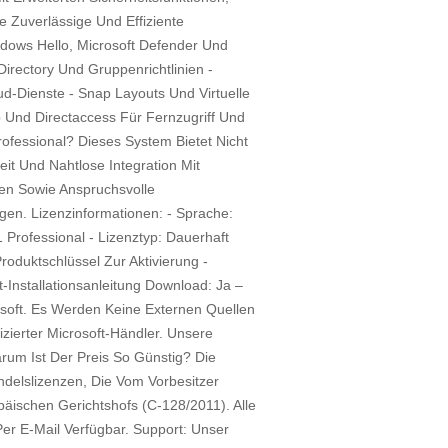
e Zuverlässige Und Effiziente
dows Hello, Microsoft Defender Und
Directory Und Gruppenrichtlinien -
ud-Dienste - Snap Layouts Und Virtuelle
 Und Directaccess Für Fernzugriff Und
fessional? Dieses System Bietet Nicht
t Und Nahtlose Integration Mit
men Sowie Anspruchsvolle
tigen. Lizenzinformationen: - Sprache:
 Professional - Lizenztyp: Dauerhaft
oduktschlüssel Zur Aktivierung -
t-Installationsanleitung Download: Ja –
rosoft. Es Werden Keine Externen Quellen
ifizierter Microsoft-Händler. Unsere
rum Ist Der Preis So Günstig? Die
elslizenzen, Die Vom Vorbesitzer
schen Gerichtshofs (C-128/2011). Alle
 Per E-Mail Verfügbar. Support: Unser