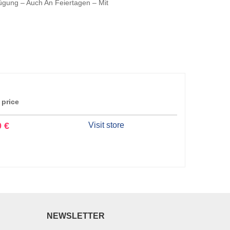
gung – Auch An Feiertagen – Mit
 price
0 €
Visit store
NEWSLETTER