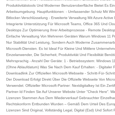
Produktivitätstools Und Moderner Benutzeroberfläche Bietet Es Ein
Arbeitsumgebung. Hauptfunktionen: - Umfassender Schutz Mit Win
Bitlocker-Verschlüsselung - Erweiterte Verwaltung Mit Azure Active 
Integrierte Unterstützung Für Microsoft Teams, Office 365 Und Clo
Desktops Zur Optimierung Ihrer Arbeitsprozesse - Remote Desktop
Einfache Verwaltung Von Mehreren Geräten Warum Windows 11 Pro
Nur Stabilität Und Leistung, Sondern Auch Moderne Zusammenarbei
Microsoft-Diensten. Es Ist Ideal Für Kleine Und Mittlere Unterneh
Einzelanwender, Die Sicherheit, Produktivität Und Flexibilität Benö
Mehrsprachig - Anzahl Der Geräte: 1 - Betriebssystem: Windows 11
(Ohne Ablaufdatum) Was Sie Nach Dem Kauf Erhalten: - Digitaler Pr
Downloadlink Zur Offiziellen Microsoft-Webseite - Schritt-Für-Schrit
Der Download Erfolgt Direkt Über Die Offizielle Webseite Von Mic
Verwendet. Offizieller Microsoft-Partner: Nextdigitalkey Ist Ein Zert
Partner-Id Finden Sie Auf Unserer Website Unter "Check Here". Wa
Lizenzen Stammen Aus Dem Wiederverkauf Gebrauchter Einzelhand
Rechtskonform Entbunden Wurden – Gemäß Dem Urteil Des Europäi
Lizenzen Sind Original, Vollständig Legal, Digital (Esd) Und Sofort